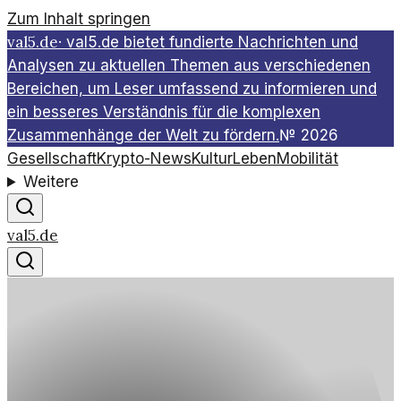
Zum Inhalt springen
val5.de
·
val5.de bietet fundierte Nachrichten und
Analysen zu aktuellen Themen aus verschiedenen
Bereichen, um Leser umfassend zu informieren und
ein besseres Verständnis für die komplexen
Zusammenhänge der Welt zu fördern.
№
2026
Gesellschaft
Krypto-News
Kultur
Leben
Mobilität
Weitere
val5.de