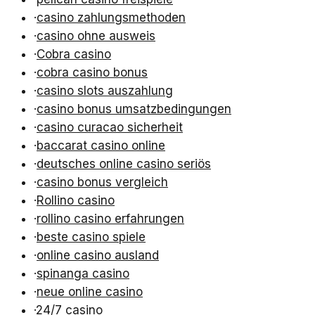
·
casino zahlungsmethoden
·
casino ohne ausweis
·
Cobra casino
·
cobra casino bonus
·
casino slots auszahlung
·
casino bonus umsatzbedingungen
·
casino curacao sicherheit
·
baccarat casino online
·
deutsches online casino seriös
·
casino bonus vergleich
·
Rollino casino
·
rollino casino erfahrungen
·
beste casino spiele
·
online casino ausland
·
spinanga casino
·
neue online casino
·
24/7 casino