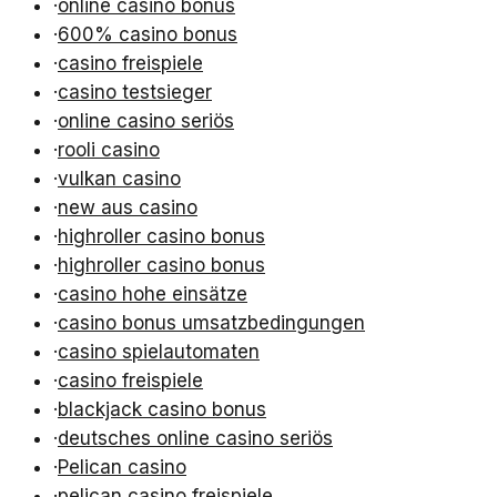
·
online casino bonus
·
600% casino bonus
·
casino freispiele
·
casino testsieger
·
online casino seriös
·
rooli casino
·
vulkan casino
·
new aus casino
·
highroller casino bonus
·
highroller casino bonus
·
casino hohe einsätze
·
casino bonus umsatzbedingungen
·
casino spielautomaten
·
casino freispiele
·
blackjack casino bonus
·
deutsches online casino seriös
·
Pelican casino
·
pelican casino freispiele