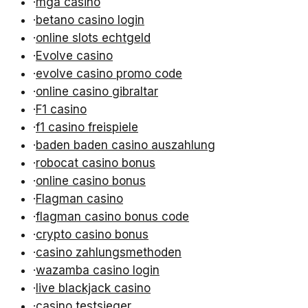
·
mga casino
·
betano casino login
·
online slots echtgeld
·
Evolve casino
·
evolve casino promo code
·
online casino gibraltar
·
F1 casino
·
f1 casino freispiele
·
baden baden casino auszahlung
·
robocat casino bonus
·
online casino bonus
·
Flagman casino
·
flagman casino bonus code
·
crypto casino bonus
·
casino zahlungsmethoden
·
wazamba casino login
·
live blackjack casino
·
casino testsieger