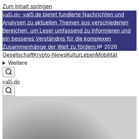
Zum Inhalt springen
val5.de
·
val5.de bietet fundierte Nachrichten und
Analysen zu aktuellen Themen aus verschiedenen
Bereichen, um Leser umfassend zu informieren und
ein besseres Verständnis für die komplexen
Zusammenhänge der Welt zu fördern.
№
2026
Gesellschaft
Krypto-News
Kultur
Leben
Mobilität
Weitere
val5.de