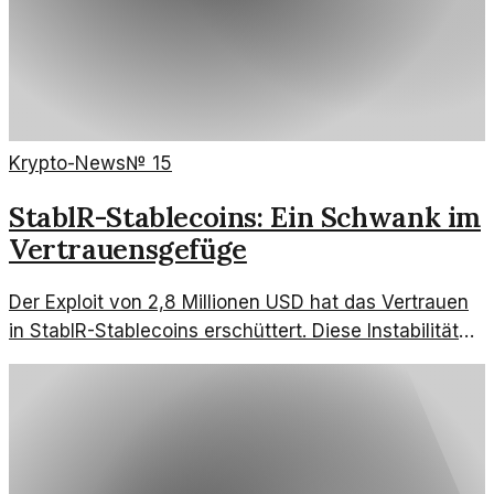
Krypto-News
№
15
StablR-Stablecoins: Ein Schwank im
Vertrauensgefüge
Der Exploit von 2,8 Millionen USD hat das Vertrauen
in StablR-Stablecoins erschüttert. Diese Instabilität
wirft Fragen zur Zukunft der digitalen Währungen auf.