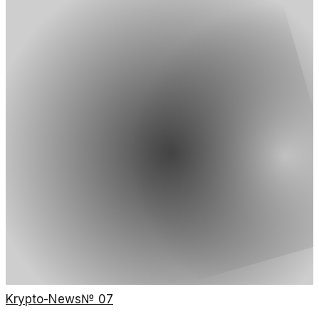
Krypto-News
№
07