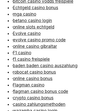
·
bitcoin casino vodds freispiele
·
Echtgeld casino bonus
·
mga casino
·
betano casino login
·
online slots echtgeld
·
Evolve casino
·
evolve casino promo code
·
online casino gibraltar
·
F1 casino
·
f1 casino freispiele
·
baden baden casino auszahlung
·
robocat casino bonus
·
online casino bonus
·
Flagman casino
·
flagman casino bonus code
·
crypto casino bonus
·
casino zahlungsmethoden
·
wazamba casino login