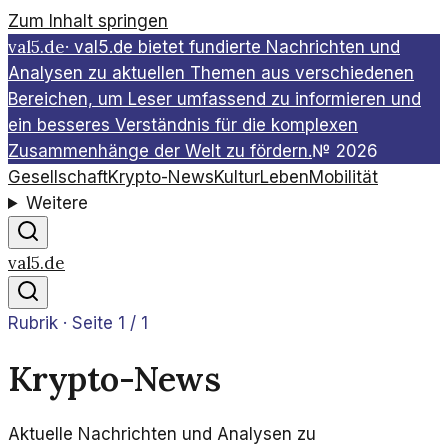
Zum Inhalt springen
val5.de
·
val5.de bietet fundierte Nachrichten und
Analysen zu aktuellen Themen aus verschiedenen
Bereichen, um Leser umfassend zu informieren und
ein besseres Verständnis für die komplexen
Zusammenhänge der Welt zu fördern.
№
2026
Gesellschaft
Krypto-News
Kultur
Leben
Mobilität
Weitere
val5.de
Rubrik · Seite
1
/
1
Krypto-News
Aktuelle Nachrichten und Analysen zu