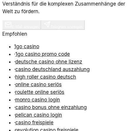
Verständnis für die komplexen Zusammenhänge der
Welt zu fördern.
E-Mail anzeigen
Telegram anzeigen
Empfohlen
1go casino
·
1go casino promo code
·
deutsche casino ohne lizenz
·
casino deutschland auszahlung
·
high roller casino deutsch
·
online casino seriös
·
roulette online seriös
·
monro casino login
·
casino bonus ohne einzahlung
·
pelican casino login
·
casino freispiele
·
revolution casino freispiele