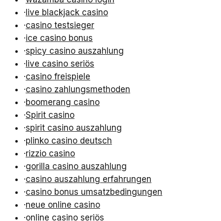
·
live blackjack casino
·
casino testsieger
·
ice casino bonus
·
spicy casino auszahlung
·
live casino seriös
·
casino freispiele
·
casino zahlungsmethoden
·
boomerang casino
·
Spirit casino
·
spirit casino auszahlung
·
plinko casino deutsch
·
rizzio casino
·
gorilla casino auszahlung
·
casino auszahlung erfahrungen
·
casino bonus umsatzbedingungen
·
neue online casino
·
online casino seriös