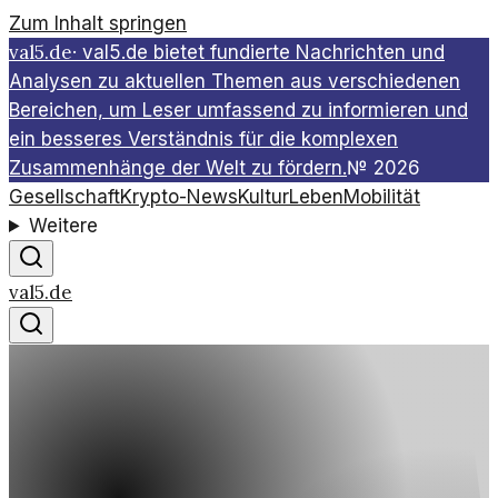
Zum Inhalt springen
val5.de
·
val5.de bietet fundierte Nachrichten und
Analysen zu aktuellen Themen aus verschiedenen
Bereichen, um Leser umfassend zu informieren und
ein besseres Verständnis für die komplexen
Zusammenhänge der Welt zu fördern.
№
2026
Gesellschaft
Krypto-News
Kultur
Leben
Mobilität
Weitere
val5.de