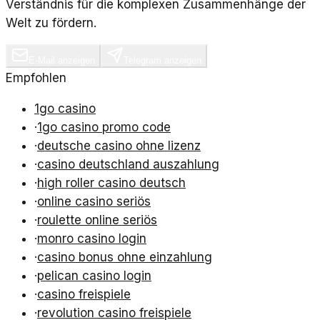
Verständnis für die komplexen Zusammenhänge der
Welt zu fördern.
E-Mail anzeigen
Telegram anzeigen
Empfohlen
1go casino
·
1go casino promo code
·
deutsche casino ohne lizenz
·
casino deutschland auszahlung
·
high roller casino deutsch
·
online casino seriös
·
roulette online seriös
·
monro casino login
·
casino bonus ohne einzahlung
·
pelican casino login
·
casino freispiele
·
revolution casino freispiele