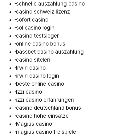
·
schnelle auszahlung casino
·
casino schweiz lizenz
·
sofort casino
·
sol casino login
·
casino testsieger
·
online casino bonus
·
bassbet casino auszahlung
·
casino siteleri
·
Irwin casino
·
irwin casino login
·
beste online casino
·
Izzi casino
·
izzi casino erfahrungen
·
casino deutschland bonus
·
casino hohe einsätze
·
Magius casino
·
magius casino freispiele