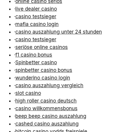
·
online casino seriös
·
live dealer casino
·
casino testsieger
·
mafia casino login
·
casino auszahlung unter 24 stunden
·
casino testsieger
·
seriöse online casinos
·
f1 casino bonus
·
Spinbetter casino
·
spinbetter casino bonus
·
wunderino casino login
·
casino auszahlung vergleich
·
slot casino
·
high roller casino deutsch
·
casino willkommensbonus
·
beep beep casino auszahlung
·
cashed casino auszahlung
·
bitcoin casino vodds freispiele