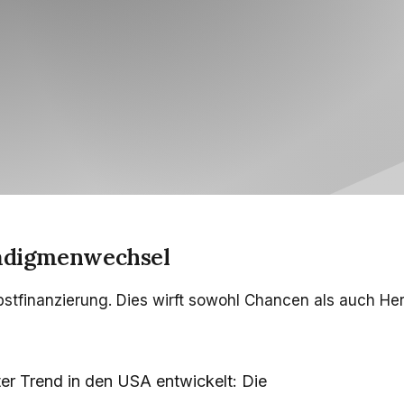
radigmenwechsel
tfinanzierung. Dies wirft sowohl Chancen als auch Hera
er Trend in den USA entwickelt: Die